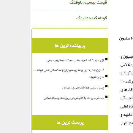
قیمت بیسیم باوفنگ
کوتاه کننده لینک
به گزارش هم ماشین مدیر اداره بنادر و دریانوردی قشم از ۱۷۷ برابر شدن حجم ترانزیت غیرنفتی، رشد ۳۰ درصدی صادرات این كالاها و ترابری ۱۰.۶ میلیون
پربیننده ترین ها
رد: طی این مدت، پنج میلیون و
از چمبر تا استم با هنر دست ماسترو رحیمی
۸۵ هزار و ۳۶۵تن انواع كالای نفتی و غیر نفتی تخلیه و بارگیری شد كه از این رقم، چهار میلیون و ۹۸۶ هزار و ۶۱۵ تن مربوط به كالای غیر نفتی و ۹۸ هزارو ۷۵۰تن
قانون جدید برای مترو سواران چه کسانی نمی توانند
ن آورد و
سوار شوند
اضافه كرد: از آغاز سال جاری تاكنون، ۱۴۷ هزار و ۳۴۲ تن كالای صادراتی و ۷۲هزار و ۱۱۱ تن محموله وارداتی جابجا شد كه در بخش صادرات غیرنفتی رشد ۳۰
پیش بینی هواشناسی در تهران
ن جزیره را بالغ بر ۴.۷میلیون تن و حجم كالاهای
شد كه همسنجی آن
دسترسی نما با کلایمر در پروژه های ساختمانی
 بندری است. وی افزود: علاوه براین، ۹۸هزار و ۷۵۰ تن فرآورده نفتی
ینر در بنادر بهمن و كاوه تخلیه و
پربحث ترین ها
م هم اظهار