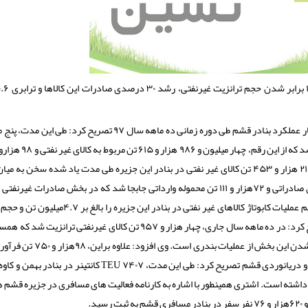
به گزارش هم ماشین به نقل از مهر، علی اشتری ضمن تشریح آمار عملكرد بنادر قشم طی دوره زمانی ده ماهه سال ۹۷ تصریح ك
۲۱۹ هزار و ۴۵۳ تن كالای غیر نفتی در بنادر این جزیره طی مدت یاد شده سخن به میا
درصدی را شاهد بودیم. مدیر اداره بنادر و دریانوردی قشم حجم عملیات كابوتاژ كالاهای غیر نفتی در بنادر ای
تصریح كرد: در ده ماهه سال جاری، چهار هزار و ۹۵۷ تن كالای غیرنفتی ترانزیت 
با عملكرد مدت مشابه سال گذشته(۲۸ تن)، نشانگر ۱۷۷ برابر شدن این بخش از عملیات
هم با استفاده از بنادر جزیره قشم كابوتاژ شد. مدیر اداره بنادر و دریانوردی قشم تصریح كرد: طی این مدت، ۷۴۰۷ TEU كانت
ه نسبت به مدت مشابه سال قبل رشد ۱۴درصدی داشته است. اشتری همینطور با اشاره به كارنامه فعالیت های مسافری در جزیره قش
د.