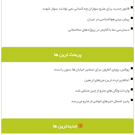
قانون جدید برای مترو سواران چه کسانی نمی توانند سوار شوند
پیش بینی هواشناسی در تهران
دسترسی نما با کلایمر در پروژه های ساختمانی
پربحث ترین ها
زوکس، رویای آمازون برای تسخیر خیابان ها بدون راننده
اعلام پرترددترین مرزهای اربعین
واردات واگن های مترو از چین منتفی شد
پاییز امسال خبرهای خوشی از مترو می رسد
جدیدترین ها