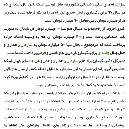
میزان راه های اصلی و شریانی كشور رقم قابل توجهی است بااین حال اعتباری كه
در سال ۹۷ برای نگهداری و ایمن سازی این راه ها را در نظر گرفته شده است زیر
هزار میلیارد تومان یعنی معادل ۹۰۰ میلیارد تومان است.
اكبری افزود: از رقم مصوب امسال هم تنها ۱۰۰ میلیارد تومان آن تابحال به صورت
نقد اختصاص یافته است و ۴۰۰ میلیارد تومان آن هم به وسیله اسناد خزانه
پرداخت شده كه درمجموع تابحال تنها ۵۰۰ میلیارد تومان به
سازمان
راهداری و
حمل ونقل
جاده
ای برای نگهداری از طریق های اصلی و فرعی پرداخت شده است.
مدیركل دفتر نگهداری راه های
سازمان
راهداری و حمل ونقل
جاده
ای بابیان اینكه
تخصیص قیر یارانه ای امسال به این
سازمان
به دلایل مختلف كمتر از سال های قبل
بوده است اظهار نمود: امسال میزان قیر یارانه ای به ۱۷۰ هزار تن كاهش پیدا كرد
كه باعث شد نتواند به كمك نگهداری راه های روستایی بیاید.
وی با تاكید بر اینكه میزان اختصاص قیر یارانه ای امسال در مقایسه با سال قبل كه
رقمی بالغ بر ۴۰۰ هزار تن بود یك سوم است اضافه كرد: در حوزه نگهداری راه های
شریانی و غیر شریانی وضعیت اعتباری یك چهارم بودجه موردنیاز است به این
صورت كه برای نگهداری رویه راه ها و ایمن سازی آنها كه شامل خط كشی،
روشنایی، تهویه تونل ها، نصب و تعمیر تابلوهای اطلاعاتی و ارتقای ایمنی تقاطع ها