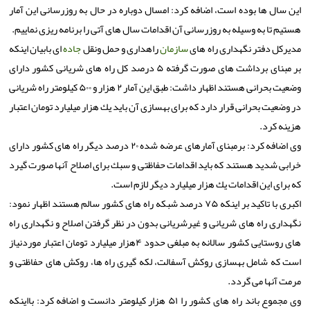
این سال ها بوده است، اضافه كرد: امسال دوباره در حال به روزرسانی این آمار
هستیم تا به وسیله به روزرسانی آن اقدامات سال های آتی را برنامه ریزی نماییم.
مدیركل دفتر نگهداری راه های
سازمان
راهداری و حمل ونقل
جاده
ای بابیان اینكه
بر مبنای برداشت های صورت گرفته ۵ درصد كل راه های شریانی كشور دارای
وضعیت بحرانی هستند اظهار داشت: طبق این آمار ۲ هزار و ۵۰۰ كیلومتر راه شریانی
در وضعیت بحرانی قرار دارد كه برای بهسازی آن باید یك هزار میلیارد تومان اعتبار
هزینه كرد.
وی اضافه كرد: برمبنای آمارهای عرضه شده ۲۰ درصد دیگر راه های كشور دارای
خرابی شدید هستند كه باید اقدامات حفاظتی و سبك برای اصلاح آنها صورت گیرد
كه برای این اقدامات یك هزار میلیارد دیگر لازم است.
اكبری با تاكید بر اینكه ۷۵ درصد شبكه راه های كشور سالم هستند اظهار نمود:
نگهداری راه های شریانی و غیرشریانی بدون در نظر گرفتن اصلاح و نگهداری راه
های روستایی كشور سالانه به مبلغی حدود ۴هزار میلیارد تومان اعتبار موردنیاز
است كه شامل بهسازی روكش آسفالت، لكه گیری راه ها، روكش های حفاظتی و
مرمت آنها می گردد.
وی مجموع باند راه های كشور را ۵۱ هزار كیلومتر دانست و اضافه كرد: بااینكه