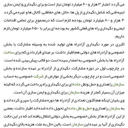
می گردد اعتبار ۳ هزار و ۶۰۰ میلیارد تومان نیاز است و برای نگهداری و ایمن سازی
ابنیه فنی كه شامل نگهداری از پل ها، حائل های حفاظتی، كانال ها و غیره می گردد
۴ هزار و ۸۰۰ میلیارد تومان بودجه لازم است كه درمجموع برای تمامی اقدامات
ایمنی و نگهداری راه های فعلی كشور به بودجه ای برابر با ۸۵۰۰ میلیارد تومان لازم
داریم.
اكبری در مورد نگهداری آزادراه های تولید شده به وسیله مشاركت با بخش
خصوصی و ٖآزادراه های دولتی هم اظهار داشت: بر مبنای قراردادی كه برای
ساخت
آزادراه ها با بخش خصوصی به امضا رسیده است دو قالب پیش بینی شده است:
در چارچوب اول در دوره مشاركت، نگهداری از آزادراه بر عهده سازنده و بخش
خصوصی است و در چارچوب دیگر بخشی از عوارض از
شركت
خصوصی به حساب
سازمان
راهداری و حمل ونقل
جاده
ای برای نگهداری راه پرداخت می گردد كه البته
میزان آن بسیار كمتر از هزینه
سازمان
برای نگهداری و ایمن سازی آن است.
وی بابیان اینكه هم اكنون تعدادی از آزادراه ها دوره مشاركت را سپری كرده اند و
به
سازمان
راهداری و
حمل و نقل
جاده
ای تحویل داده شده اند اظهار داشت: بعضی
از این آزادراه ها از بخش خصوصی به بخش دولتی انتقال یافته اند كه در این حالت
نگهداری از آنها بر عهده این
سازمان
است، بااین حال به علت هزینه بالای نگهداری