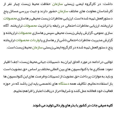
داشت: در كارگروه ایمنی زیستی
سازمان
حفاظت محیط زیست چهار نفر از
كارشناسان معاونت های مختلف
سازمان
حضور دارند و جهت بررسی مسائل پنج
دستورالعمل تهیه شده است. ارزیابی مخاطرات زیست محیطی رهاسازی
محصولات
تراریخته، ارزیابی مخاطرات احتمالی در رابطه با ترانزیت
محصولات
تراریخته، آگاه
سازی عمومی، گزارش پایش زیست محیطی سپس رهاسازی
محصولات
تراریخته و
گزارش مدیریت مخاطرات احتمالی ناشی از رهاسازی یا
واردات
محصولات
تراریخته
پنج دستورالعمل تهیه شده در كارگروه ایمنی زیستی
سازمان
محیط زیست است.
تولایی در ادامه در مورد الحاق ایران به «تسهیلات جهانی محیط زیست» (جف) اظهار
نمود: همكاری ما با كنوانسیون های بین المللی مختلف بر اساس حق عضویت است
و باید به موازات پرداخت حق عضویت از تسهیلات و فرصت های این كنوانسیون ها
باز استفاده نمائیم. تكالیف همه
دستگاه
های تخصصی باید این باشد كه در حوزه
فعالیت خود فعالانه عمل كنند و شرایط احراز دریافت اعتبار را فراهم نماییم.
كلیه صیفی جات در كشور با بذرهای وارداتی تولید می شوند