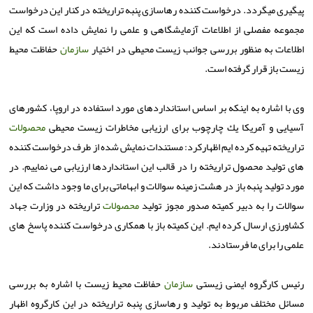
پیگیری میگردد. درخواست كننده رهاسازی پنبه تراریخته در كنار این درخواست
مجموعه مفصلی از اطلاعات آزمایشگاهی و علمی را نمایش داده است كه این
اطلاعات به منظور بررسی جوانب زیست محیطی در اختیار
سازمان
حفاظت محیط
زیست باز قرار گرفته است.
وی با اشاره به اینكه بر اساس استانداردهای مورد استفاده در اروپا، كشورهای
آسیایی و آمریكا یك چارچوب برای ارزیابی مخاطرات زیست محیطی
محصولات
تراریخته تهیه كرده ایم اظهاركرد: مستندات نمایش شده از طرف درخواست كننده
های تولید محصول تراریخته را در قالب این استانداردها ارزیابی می نماییم. در
مورد تولید پنبه باز در هشت زمینه سوالات و ابهاماتی برای ما وجود داشت كه این
سوالات را به دبیر كمیته صدور مجوز تولید
محصولات
تراریخته در وزارت جهاد
كشاورزی ارسال كرده ایم. این كمیته باز با همكاری درخواست كننده پاسخ های
علمی را برای ما فرستادند.
رئیس كارگروه ایمنی زیستی
سازمان
حفاظت محیط زیست با اشاره به بررسی
مسائل مختلف مربوط به تولید و رهاسازی پنبه تراریخته در این كارگروه اظهار