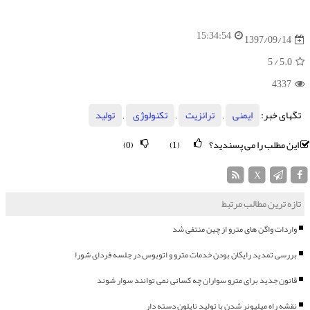
15:34:54
1397/09/14
/ 5
5.0
4337
تگهای خبر:
ایمنی
,
ترانزیت
,
تكنولوژی
,
تولید
این مطلب را می پسندید؟
(0)
(1)
X
تازه ترین مطالب مرتبط
واردات واگن های مترو از چین منتفی شد
بررسی تمدید رایگان بودن خدمات مترو و اتوبوس در جلسه فردای شورا
قانون جدید برای مترو سواران چه کسانی نمی توانند سوار شوند
نقشه راه میلیونر شدن با تولید نایلون دسته دار