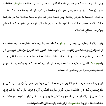
وی با اشاره به اینكه برمبنای ماده ۴ قانون ایمنی زیستی، وظایف
سازمان
حفاظت
محیط زیست در زمینه بررسی امور در رابطه با حیات وحش تعریف شده است، اظهار
داشت: مسلما ما هر تراریخته ای را تایید نمی نماییم اما باید بدانیم كه در شرایط
حاضر كلیه صیفی جات در كشور با بذرهای وارداتی تولید می شوند كه با انواع
روش ها اصلاح شده اند.
رئیس كارگروه ایمنی زیستی
سازمان
حفاظت محیط زیست با اشاره به لزوم استفاده
از تكنولوژی و مهندسی ژنتیك اظهار نمود: هم اكنون حداكثر روغن های تولیدی در
كشور تنها ۱۰ درصد است و باید دقت داشته باشیم كه ۵۵ درصد سبد كالایی ما از
راه
واردات
تامین میگردد كه ۸۰ درصد آن تراریخته هستند بدین سبب فناوری
زیستی نیاز مبرم برای كشور ما است.
تولایی اضافه كرد: هم اكنون در سه استان بوشهر، هرمزگان و سیستان و
بلوچستان كه در حاشیه دریا قرار دارند امكان آن وجود دارد كه با فناوری
مهندسی ژنتیك گیاهان مقاوم به تنش شوری و خشكی تولید شود. موافقت و
مخالفت ها با تولید
محصولات
تراریخته باید منطق داشته باشد.