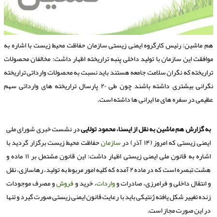
م ماشین: رئیس كارگروه ایمنی زیستی سازمان حفاظت محیط زیست با اشاره به
وافقت این سازمان با تولید داخلی پنبه تراریخته اظهار داشت: مخالفان محصولات
راریخته كه نگران سلامت جامعه هستند باید نسبت به محصولات وارداتی تراریخته
نگرانی بیشتری داشته باشند چون طی ۲۰ پارسال تراریخته های وارداتی سهم
ظیمی در سفره های ما ایرانی ها داشته است.
به گزارش هم ماشین به نقل از ایسنا، محمود تولایی
در نشست خبری شورای ملی
ایمنی زیستی كه امروز (۱۴ آذر) در
سازمان
حفاظت محیط زیست برگزار گردید با
اشاره به قانون ملی ایمنی زیستی اظهار داشت: این قانون مشتمل بر ۱۱ ماده و
هشت تبصره است كه در ماده ۲ آمده كه كلیه امور مربوط به تولید، رهاسازی، نقل
و انتقال داخلی و فرامرزی، صادرات و
واردات
، خرید و
فروش
و مصرف موجودات
زنده تغییر شكل یافته ژنتیكی باید با رعایت قانون ایمنی زیستی صورت گیرد و تنها
در این صورت مجاز است.