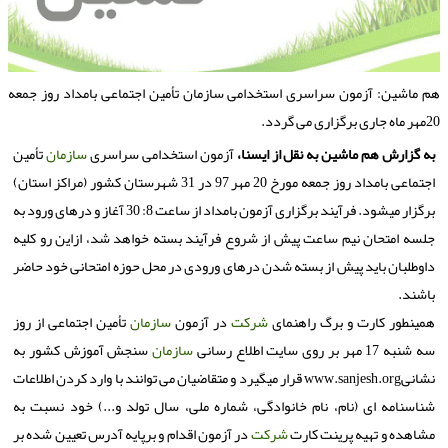
م ماشین: آزمون سراسری استخدامی سازمان تأمین اجتماعی بامداد روز جمعه
 جاری برگزاری می گردد.
به گزارش هم ماشین به نقل از ایسنا،
آزمون استخدامی سراسری
سازمان
تأمین
اجتماعی بامداد روز جمعه مورخ 20 مهر 97 در 31 شهرستان كشور (مراكز استان)
برگزار میشود. فرآیند برگزاری آزمون بامداد از ساعت 8: 30 آغاز و درهای ورود به
جلسه امتحان نیم ­ساعت پیش از شروع فرآیند بسته خواهد شد، ازاین رو كلیه
داوطلبان باید پیش از بسته شدن درهای ورودی در محل حوزه امتحانی خود حاضر
باشند.
همینطور كارت و برگ راهنمای
شركت
در آزمون
سازمان
تأمین اجتماعی از روز
سه­ شنبه 17 مهر بر روی سایت اطلاع رسانی
سازمان
سنجش آموزش كشور به
نشانیwww.sanjesh.org قرار میگیرد و متقاضیان می توانند با وارد كردن اطلاعات
شناسنامه ای (نام، نام خانوادگی، شماره ملی، سال تولد و...) خود نسبت به
مشاهده و تهیه پرینت كارت
شركت
در آزمون اقدام و برپایه آدرس تعیین شده بر