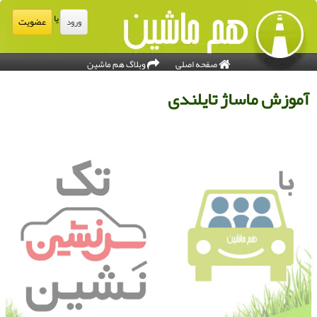
یا
عضویت
ورود
صفحه اصلی
وبلاگ هم ماشین
موزش ماساژ تایلندی