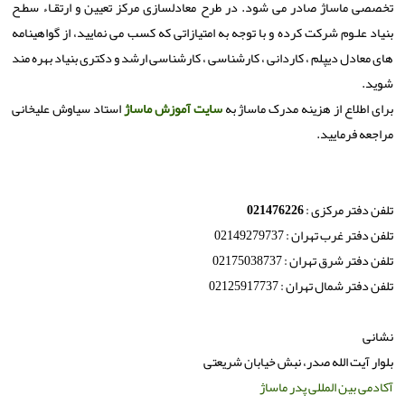
تخصصی ماساژ صادر می شود. در طرح معادلسازی مركز تعيين و ارتقـاء سطـح
بنياد علـوم شركت كرده و با توجه به امتيازاتی كه كسب می نماييد، از گواهينامه
های معادل ديپلم ، كاردانی ، كارشناسی ، كارشناسی ارشد و دكتری بنياد بهره مند
شويد.
برای اطلاع از هزینه مدرک ماساژ به
سایت آموزش ماساژ
استاد سیاوش علیخانی
مراجعه فرمایید.
تلفن دفتر مرکزی :
021476226
تلفن دفتر غرب تهران : 02149279737
تلفن دفتر شرق تهران : 02175038737
تلفن دفتر شمال تهران : 02125917737
نشانی
بلوار آیت الله صدر، نبش خیابان شریعتی
آکادمی بین المللی پدر ماساژ