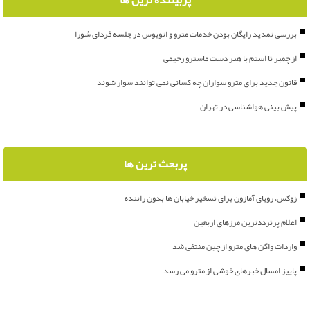
پربیننده ترین ها
بررسی تمدید رایگان بودن خدمات مترو و اتوبوس در جلسه فردای شورا
از چمبر تا استم با هنر دست ماسترو رحیمی
قانون جدید برای مترو سواران چه کسانی نمی توانند سوار شوند
پیش بینی هواشناسی در تهران
پربحث ترین ها
زوکس، رویای آمازون برای تسخیر خیابان ها بدون راننده
اعلام پرترددترین مرزهای اربعین
واردات واگن های مترو از چین منتفی شد
پاییز امسال خبرهای خوشی از مترو می رسد