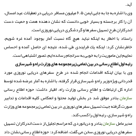
آید.
وی با اشاره به جا به جایی ایمن ۶.۵ میلیون مسافر دریایی در تعطیلات عید امسال،
آن را كار برجسته و بسیار خوبی دانست كه نشان دهنده همت و حمیت دست
اندركاران طرح تسهیل سفرها و گردشگری دریایی نوروزی است.
راستاد با اخطار به اینكه نباید هیچ گاه نسبت آمار بوجود آمده غره شویم،
خاطرنشان كرد: اینكه یك فرایندی طی شده، نتیجه ای حاصل آمده و احساس
نماییم این ماموریت را به خوبی به سرانجام رسانده ایم، تصور اشتباهی است.
رتبه اول اطلاع رسانی در بین تمامی زیرمجموعه های وزارت راه و شهرسازی
وی با بیان اینكه اقدامات انجام شده در طرح سفرهای دریایی نوروزی مورد
قدردانی ویژه وزیر راه و شهرسازی قرار گرفته، با اشاره به آمار عرضه شده توسط
اداره كل ارتباطات و اطلاع رسانی وزارت راه، اظهار داشت: حوزه اطلاع رسانی
سازمان
بنادر موفق شد در بخش تولید محتوا و انعكاس كلیه اقدامات و تدابیر
صورت گرفته جهت تسهیل سفرهای نوروزی در بین تمامی زیرمجموعه های وزارت
راه و شهرسازی، رتبه اول را كسب كند.
مدیرعامل
سازمان
بنادر و دریانوردی كه مراسم تجلیل از دست اندركاران تسهیل
سفرهای دریایی نوروزی سخن می گفت، اضافه كرد: حوزه اطلاع رسانی نشان داد