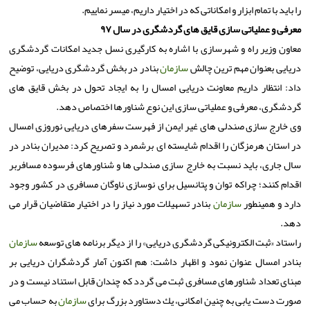
را باید با تمام ابزار و امكاناتی كه در اختیار داریم، میسر نماییم.
معرفی و عملیاتی سازی قایق های گردشگری در سال
۹۷
معاون وزیر راه و شهرسازی با اشاره به كارگیری نسل جدید امكانات گردشگری
دریایی بعنوان مهم ترین چالش
سازمان
بنادر در بخش گردشگری دریایی، توضیح
داد: انتظار داریم معاونت دریایی امسال را به ایجاد تحول در بخش قایق های
گردشگری، معرفی و عملیاتی سازی این نوع شناورها اختصاص دهد.
وی خارج سازی صندلی های غیر ایمن از فهرست سفرهای دریایی نوروزی امسال
در استان هرمزگان را اقدام شایسته ای برشمرد و تصریح كرد: مدیران بنادر در
سال جاری، باید نسبت به خارج سازی صندلی ها و شناورهای فرسوده مسافربر
اقدام كنند؛ چراكه توان و پتانسیل برای نوسازی ناوگان مسافری در كشور وجود
دارد و همینطور
سازمان
بنادر تسهیلات مورد نیاز را در اختیار متقاضیان قرار می
دهد.
راستاد «ثبت الكترونیكی گردشگری دریایی» را از دیگر برنامه های توسعه
سازمان
بنادر امسال عنوان نمود و اظهار داشت: هم اكنون آمار گردشگران دریایی بر
مبنای تعداد شناورهای مسافری ثبت می گردد كه چندان قابل استناد نیست و در
صورت دست یابی به چنین امكانی، یك دستاورد بزرگ برای
سازمان
به حساب می