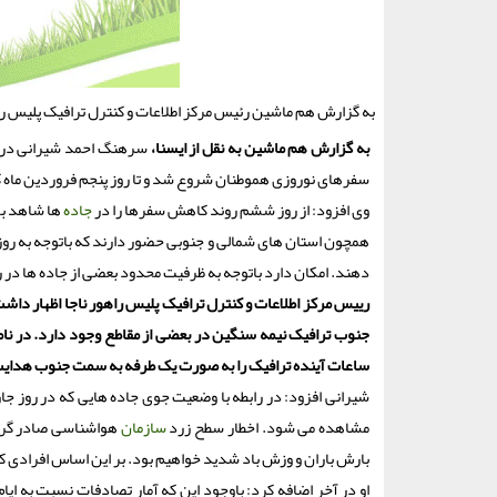
به گزارش هم ماشین رئیس مرکز اطلاعات و کنترل ترافیک پلیس را
به گزارش هم ماشین به نقل از ایسنا،
سرهنگ احمد شیرانی دربار
سفرهای نوروزی هموطنان شروع شد و تا روز پنجم فروردین ماه که
وی افزود: از روز ششم روند کاهش سفرها را در
جاده
ها شاهد بود
همچون استان های شمالی و جنوبی حضور دارند که باتوجه به روزها
دهند. امکان دارد باتوجه به ظرفیت محدود بعضی از جاده ها در 
رییس مرکز اطلاعات و کنترل ترافیک پلیس راهور ناجا اظهار داش
جنوب ترافیک نیمه سنگین در بعضی از مقاطع وجود دارد. در نام
ساعات آینده ترافیک را به صورت یک طرفه به سمت جنوب هدایت 
شیرانی افزود: در رابطه با وضعیت جوی جاده هایی که در روز ج
مشاهده می شود. اخطار سطح زرد
سازمان
هواشناسی صادر گردی
بارش باران و وزش باد شدید خواهیم بود. بر این اساس افرادی که
او در آخر اضافه کرد: باوجود این که آمار تصادفات نسبت به ای