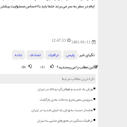
ایام در سفر به سر می برند حتما باید با احساس مسئولیت بیشتری 
12:47:53
1401/01/11
تگهای خبر:
پلیس
,
ترافیك
,
تصادف
,
جاده
این مطلب را می پسندید؟
(0)
(1)
تازه ترین مطالب مرتبط
وزش باد شدید و طوفان گرد و خاک در تهران
سرویس دهی مترو به حالت عادی بازگشت
هشدار نسبت به وزش باد خیلی شدید در تهران
ترافیک سنگین در محورهای منتهی به تهران