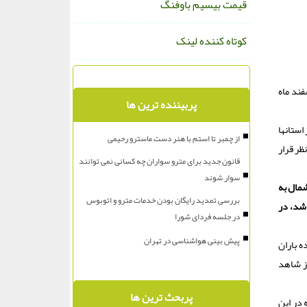
قیمت بیسیم باوفنگ
کوتاه کننده لینک
فند ماه
پربیننده ترین ها
استانها
از چمبر تا استم با هنر دست ماسترو رحیمی
ظر قرار
قانون جدید برای مترو سواران چه کسانی نمی توانند
سوار شوند
شمال به
بررسی تمدید رایگان بودن خدمات مترو و اتوبوس
 شد، در
در جلسه فردای شورا
پیش بینی هواشناسی در تهران
ه باران
ز شاهد
پربحث ترین ها
 در این