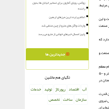
زوکس، رویای آمازون برای تسخیر خیابان ها بدون
 مرتبط،
راننده
اعلام پرترددترین مرزهای اربعین
ت و این
از صنعت
واردات واگن های مترو از چین منتفی شد
پاییز امسال خبرهای خوشی از مترو می رسد
دارد که
 صنعت و
جدیدترین ها
م معظم
رهبری (مدظله العالی) به نگاه درون زا و توجه به نیازهای کشور دانست و اظهار داشت: امروز به مرحله ای رسیده ایم که می توانیم در مدار ۴۲۰ کیلومتر و ۵۰۰
تگهای هم ماشین
منان در
آب
اقتصاد
رپورتاژ
تولید
خدمات
ان قدرت
سازمان
ساخت
تخصص
ش نیروی
بط برای