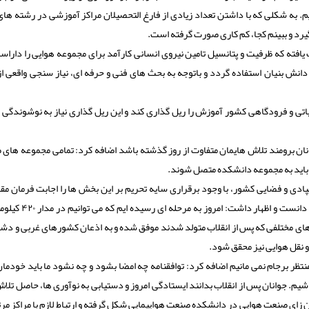
. به شکلی که با داشتن تعداد زیادی از فارغ التحصیلان مراکز آموزشی در رشته های
رد و ببینم کجا، کم کاری صورت گرفته است.
فته که ظرفیت و پتانسیل تامین نیروی انسانی کارآمد برای مجموعه هوایی را داراس
ز دانش بنیان استفاده گردد و باتوجه به بحث های فنی و حرفه ای، نیاز سنجی واقعی 
تی و فرودگاهی کشور آموزش را ریل گذاری کند و این ریل گذاری نیاز به نوشوندگی 
 و جوانان برومند تلاش هایمان متفاوت از روز گذشته باشد اضافه کرد: تمامی مجموعه های
 باید به مجموعه دانشکده متصل شوند.
 و فضایی کشور، با وجود برقراری سایه تحریم بر این بخش ها را اجابت فرمان مقا
ه های مختلفی که پس از انقلاب متولد شدند موفق شده و به اذعان کشورهای غربی و دش
تظر برجام نمی مانیم اضافه کرد: توافقنامه چه امضا بشود و چه نشود ما باید خودم
شیم. جوانان پس از انقلاب بدانند ایستادگی امروز و دستیابی به نوآوری ها، حاصل تلا
 زای صنعت هوایی در دانشکده صنعت هواپیمایی شکل گرفته و ارتباط لازم با مراکز مرت