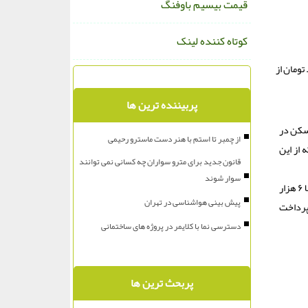
قیمت بیسیم باوفنگ
کوتاه کننده لینک
هزار و 743 میلیارد تومان از محل آورده متقاضیان و یکهزار و 310 میلیارد تومان از
پربیننده ترین ها
سکن در
از چمبر تا استم با هنر دست ماسترو رحیمی
ند که از این
قانون جدید برای مترو سواران چه کسانی نمی توانند
سوار شوند
شایان با اشاره به اینکه جمع آورده متقاضیان طرح نهضت ملی مسکن تا حالا ۱۲ هزار و ۳۷۰ میلیارد تومان است اظهار داشت: از جمع آورده متقاضیان تا حالا ۶ هزار
پیش بینی هواشناسی در تهران
 پروژه پرداخت
دسترسی نما با کلایمر در پروژه های ساختمانی
پربحث ترین ها