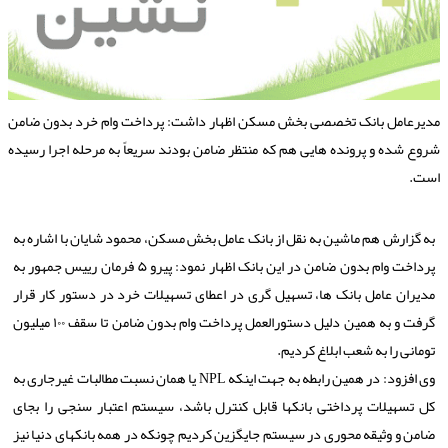
دیرعامل بانک تخصصی بخش مسکن اظهار داشت: پرداخت وام خرد بدون ضامن
روع شده و پرونده هایی هم که منتظر ضامن بودند سریعاً به مرحله اجرا رسیده
ست.
به گزارش هم ماشین به نقل از بانک عامل بخش مسکن، محمود شایان با اشاره به
پرداخت وام بدون ضامن در این بانک اظهار نمود: پیرو ۵ فرمان رییس جمهور به
مدیران عامل بانک ها، تسهیل گری در اعطای تسهیلات خرد در دستور کار قرار
گرفت و به همین دلیل دستورالعمل پرداخت وام بدون ضامن تا سقف ۱۰۰ میلیون
تومانی را به شعب ابلاغ کردیم.
وی افزود: در همین رابطه به جهت اینکه NPL یا همان نسبت مطالبات غیرجاری به
کل تسهیلات پرداختی بانکها قابل کنترل باشد، سیستم اعتبار سنجی را بجای
ضامن و وثیقه محوری در سیستم جایگزین کردیم چونکه در همه بانکهای دنیا نیز