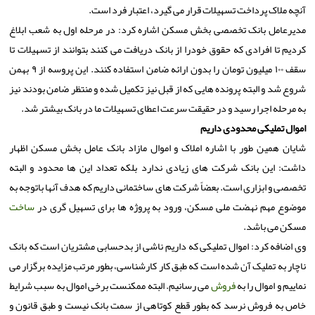
آنچه ملاک پرداخت تسهیلات قرار می گیرد، اعتبار فرد است.
مدیرعامل بانک تخصصی بخش مسکن اشاره کرد: در مرحله اول به شعب ابلاغ
کردیم تا افرادی که حقوق خودرا از بانک دریافت می کنند بتوانند از تسهیلات تا
سقف ۱۰۰ میلیون تومان را بدون ارائه ضامن استفاده کنند. این پروسه از ۹ بهمن
شروع شد و البته پرونده هایی که از قبل نیز تکمیل شده و منتظر ضامن بودند نیز
به مرحله اجرا رسید و در حقیقت سرعت اعطای تسهیلات ما در بانک بیشتر شد.
اموال تملیکی محدودی داریم
شایان همین طور با اشاره املاک و اموال مازاد بانک عامل بخش مسکن اظهار
داشت: این بانک شرکت های زیادی ندارد بلکه تعداد این ها محدود و البته
تخصصی و ابزاری است. بعضاً شرکت های ساختمانی داریم که هدف آنها باتوجه به
موضوع مهم نهضت ملی مسکن، ورود به پروژه ها برای تسهیل گری در
ساخت
مسکن می باشد.
وی اضافه کرد: اموال تملیکی که داریم ناشی از بدحسابی مشتریان است که بانک
ناچار به تملیک آن شده است که طبق کار کارشناسی، بطور مرتب مزایده برگزار می
نماییم و اموال را به
فروش
می رسانیم. البته ممکنست برخی اموال به سبب شرایط
خاص به فروش نرسد که بطور قطع کوتاهی از سمت بانک نیست و طبق قانون و