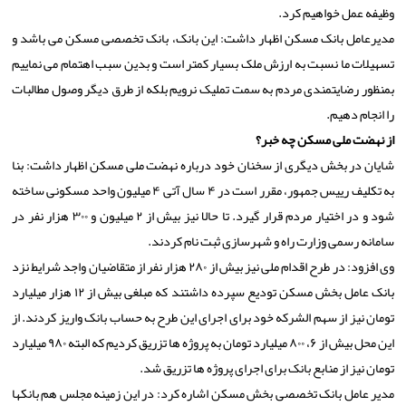
وظیفه عمل خواهیم کرد.
مدیرعامل بانک مسکن اظهار داشت: این بانک، بانک تخصصی مسکن می باشد و
تسهیلات ما نسبت به ارزش ملک بسیار کمتر است و بدین سبب اهتمام می نماییم
بمنظور رضایتمندی مردم به سمت تملیک نرویم بلکه از طرق دیگر وصول مطالبات
را انجام دهیم.
از نهضت ملی مسکن چه خبر؟
شایان در بخش دیگری از سخنان خود درباره نهضت ملی مسکن اظهار داشت: بنا
به تکلیف رییس جمهور، مقرر است در ۴ سال آتی ۴ میلیون واحد مسکونی ساخته
شود و در اختیار مردم قرار گیرد. تا حالا نیز بیش از ۲ میلیون و ۳۰۰ هزار نفر در
سامانه رسمی وزارت راه و شهرسازی ثبت نام کردند.
وی افزود: در طرح اقدام ملی نیز بیش از ۲۸۰ هزار نفر از متقاضیان واجد شرایط نزد
بانک عامل بخش مسکن تودیع سپرده داشتند که مبلغی بیش از ۱۲ هزار میلیارد
تومان نیز از سهم الشرکه خود برای اجرای این طرح به حساب بانک واریز کردند. از
این محل بیش از ۶، ۸۰۰ میلیارد تومان به پروژه ها تزریق کردیم که البته ۹۸۰ میلیارد
تومان نیز از منابع بانک برای اجرای پروژه ها تزریق شد.
مدیر عامل بانک تخصصی بخش مسکن اشاره کرد: در این زمینه مجلس هم بانکها