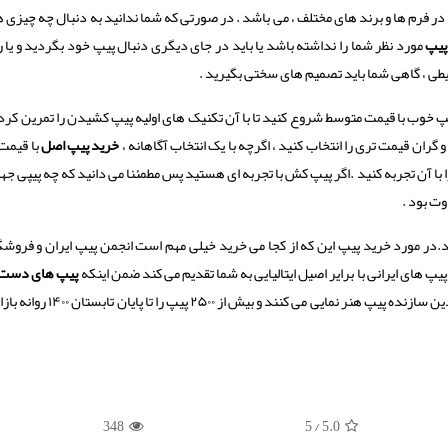
ن در فرم ها و برند های مختلف ، می باشد . در صورتی که شما ندانید به دنبال چه چیزی 
پیپ
مورد نظر شما را نداشته باشد یا باید در جای دیگری دنبال پیپ خود بگردید و یا 
ی ، گاهی شما باید تصمیم های سختی بگیرید .
یپ خوب با قیمت متوسط شروع کنید تا با آن تکنیک های اولیه پیپ کشیدن را تمرین کرده
 گران قیمت تری را انتخاب کنید ، اگرچه با یک انتخاب آگاهانه ،
خرید پیپ اصل
با قیمت
با آن تجربه کنید .اگر پیپ کش با تجربه ای هستید پس مطمئنا می دانید که چه پیپی ج
وت بود .
در مورد خرید پیپ این که از کجا می خرید خیلی مهم است انجمن پیپ ایران و فروشگ
یپ های ایرانی با برایر اصیل ایتالیایی به شما تقدیم می کند ضمن اینکه
پیپ های دست 
توسط ماسترو رحیمی و تیم هنرمند سازنده ایشان متشکل از چندین سازنده پیپ هنر نمایی
348
/ 5
5.0