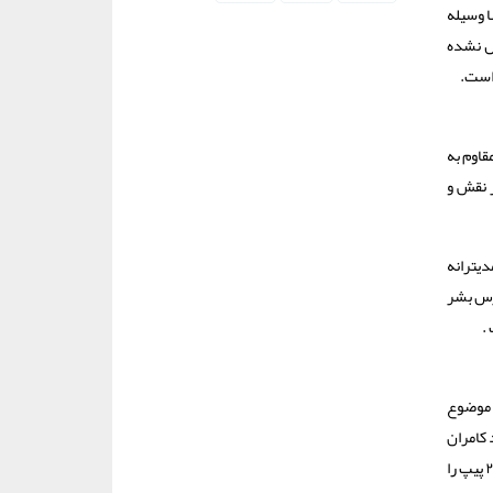
ا وسیله
ل نشده
است.
قاوم به
ر نقش و
انی مدیترانه
ترس بشر
.
ن موضوع
 کامران
که توسط ماسترو رحیمی و تیم هنرمند سازنده ایشان متشکل از چندین سازنده پیپ هنر نمایی می کنند و بیش از ۲۵۰۰ پیپ را