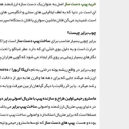
خرید پیپ دست ساز
اصل به عنوان یک دست سازه ارزشمند هنر
ای است در دنیا که به لطف ایتالیایی های سنتی و انگلیسی ها
است.شنیدید می گن فلان ماشین سواری یا فلان دستگاه اسپرسو
چوب برایر چیست؟
برایر چوبی بسیار مناسب برای
ساخت پیپ دست سا
ز است چرا که
حرارت است و به دلیل بوی خنثی ای که دارد عطر تنباکو را تحت 
نگارهای بسیار زیبایی بر روی کار ایجاد می شود که گویی هزاران 
چوب برایر در واقع ریشه بوته درختی به نام
«
اریکا آربورا
/ Erica arborea »
ای رشد میکند جایی که برای دهه ها و قرن ها به دور از دخالت
رشد میکرد ، یا بر اثر رقابت با دیگر گیاهان از بین میرفت و یا ب
ماسترو رحیمی اولین طراح و سازنده پیپ با متریال اصولی برایر در 
در دنیای پیپ متریال ارزشمند و اصولی
ساخت پیپ برایر
می باشد 
مسلط است که برایر متریال استاندارد و اصولی ساخت پیپ دست 
بوده و هست .
پیپ های دست ساز