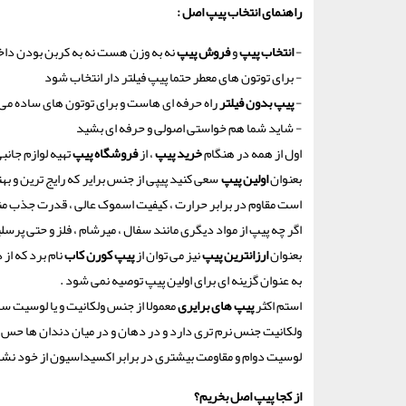
راهنمای انتخاب پیپ اصل
:
-
انتخاب پیپ
و
فروش پیپ
نه به وزن هست نه به کربن بودن داخل
- برای توتون های معطر حتما پیپ فیلتر دار انتخاب شود
-
پیپ بدون فیلتر
راه حرفه ای هاست و برای توتون های ساده می
- شاید شما هم خواستی اصولی و حرفه ای بشید
اول از همه در هنگام
خرید پیپ
، از
فروشگاه پیپ
تهیه لوازم جانب
بعنوان
اولین پیپ
سعی کنید پیپی از جنس برایر که رایج ترین و بهت
است مقاوم در برابر حرارت ، کیفیت اسموک عالی ، قدرت جذب منا
اگر چه پیپ از مواد دیگری مانند سفال ، میرشام ، فلز و حتی پرسلین
بعنوان
ارزانترین پیپ
نیز می توان از
پیپ کورن کاب
نام برد که از
به عنوان گزینه ای برای اولین پیپ توصیه نمی شود .
استم اکثر
پیپ های برایری
معمولا از جنس ولکانیت و یا لوسیت سا
ولکانیت جنس نرم تری دارد و در دهان و در میان دندان ها حس را
لوسیت دوام و مقاومت بیشتری در برابر اکسیداسیون از خود نشا
از کجا پیپ اصل بخریم؟