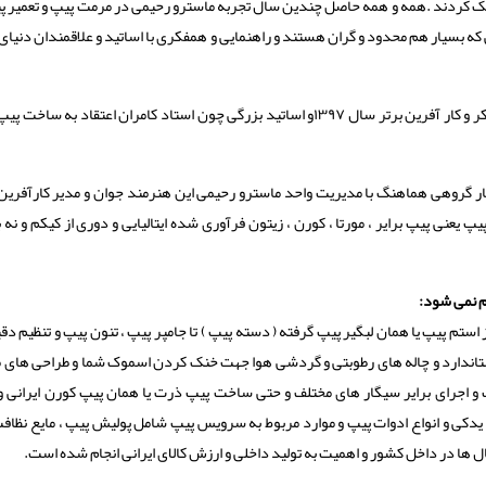
ای هنری و آرتیستیک کردند .همه و همه حاصل چندین سال تجربه ماسترو رحیمی در مرمت پیپ و تعمیر
 بسیار هم محدود و گران هستند و راهنمایی و همفکری با اساتید و علاقمندان دنیای
تیم طراح و سازنده پاسارگادتاباک با مدیریت ماسترو رحیمی مبتکر و کار آفرین برتر سال ۱۳۹۷و اساتید بزرگی چون استاد کامران اعتقاد به
کار گروهی هماهنگ با مدیریت واحد ماسترو رحیمی این هنرمند جوان و مدیر کارآفرین
 یعنی پیپ برایر ، مورتا ، کورن ، زیتون فرآوری شده ایتالیایی و دوری از کیکم و نه 
 نمی شود:
م پیپ یا همان لبگیر پیپ گرفته ( دسته پیپ ) تا جامپر پیپ ، تنون پیپ و تنظیم دقی
اندارد و چاله های رطوبتی و گردشی هوا جهت خنک کردن اسموک شما و طراحی های م
 و اجرای برایر سیگار های مختلف و حتی ساخت پیپ ذرت یا همان پیپ کورن ایرانی و 
دکی و انواع ادوات پیپ و موارد مربوط به سرویس پیپ شامل پولیش پیپ ، مایع نظاف
ال ها در داخل کشور و اهمیت به تولید داخلی و ارزش کالای ایرانی انجام شده است.