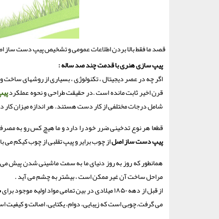
قصد ما فقط بالا بردن اطلاعات عمومی و تشخیص پیپ دست ساز اصل 
پیپ سازی هنری با قدمت چند صد ساله
:
اگر چه در عصر دیجیتال ، تکنولوژی ، بسیاری از روشهای ساخت و
قرن اخیر ثابت مانده است .در حقیقت طراحی و نحوه عملکرد
پیپ
شامل درجات مختلفی از کار دست هستند. هر اندازه میزان کار دس
قطعا هر نوع تدخینی ضرر خود را دارد و ما هیچ کس رو به مصرف 
پیپ دست ساز اصل
از چوب برایر و پیپ تقلبی از چوب کیکم می ب
همانطور که روز به روز دنیای ما به سمت ماشینی شدن پیش می ر
مراحل ساخت آن غیر ممکن است ، بیشتر به چشم می آید .
از قبل از دهه ۱۸۵۰ میلادی در بین تمامی مواد اولیه موجود برای
س
می گرفت.چوبی است که زیبایی، دوام، یکتایی، اصالت و کیفیت ا