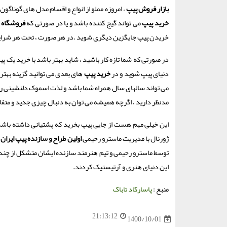
بازار فروش پیپ
، امروزه مملو از انواع و اقسام مدل های گوناگو
خرید پیپ
می تواند گیج کننده باشد و یا در صورتی که
فروشگاه 
خریدن پیپ جایگزین دیگری شوید .در هر صورت ، تحت هر شرایط
در صورتی که شما تازه کار باشید ، شاید بهتر باشد با خرید یک پ
دنیای پیپ شوید و در
خرید پیپ
های بعدی می توانید گزینه بهتر و
می تواند سالهای سال همراه شما باشد و لذت اسموک دلنشینی را 
مدنظر دارید ، اگرچه همیشه می توان به دنبال چیزی جدید و متفا
این خیلی مهم هست از جایی پیپ بخرید که پشتیانی داشته باشد.
ژورنال با مدیریت ماسترو رحیمی
اولین طراح و سازنده پیپ ایران
پ
این دنیای هنری و آرتیستیک کردند.
منبع :
پاسارکاد تاباک
21:13:12
1400/10/01