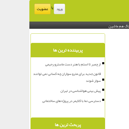
یا
عضویت
ورود
اگ هم ماشین
پربیننده ترین ها
از چمبر تا استم با هنر دست ماسترو رحیمی
قانون جدید برای مترو سواران چه کسانی نمی توانند
سوار شوند
پیش بینی هواشناسی در تهران
دسترسی نما با کلایمر در پروژه های ساختمانی
پربحث ترین ها