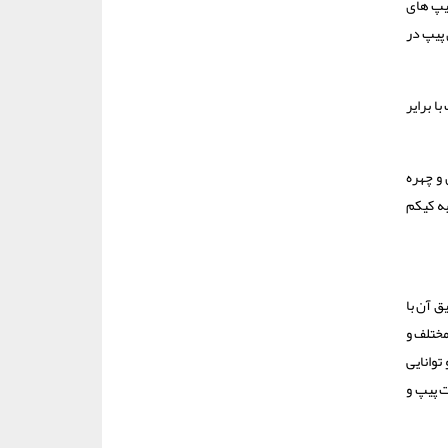
 پیپ های
 پیپ در
 ساخت پیپ با برایر
 و چهره
به کیکم
ق آن با
ختلف و
توانایی
ت پیپ و