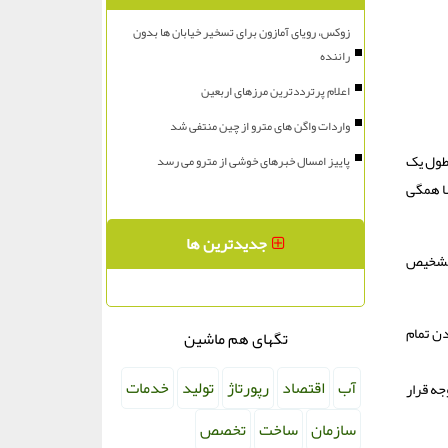
زوکس، رویای آمازون برای تسخیر خیابان ها بدون
راننده
اعلام پرترددترین مرزهای اربعین
واردات واگن های مترو از چین منتفی شد
طول یک
پاییز امسال خبرهای خوشی از مترو می رسد
ا همگی
جدیدترین ها
و تشخیص
دن تمام
تگهای هم ماشین
آب
اقتصاد
رپورتاژ
تولید
خدمات
جه قرار
سازمان
ساخت
تخصص