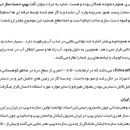
ی همواره متوجه همگان بوده و هست .شاید به جرات بتوان گفت
پیپ دست ساز
تنه
ی سخت پسند هنوز مدرنیته وارد آن نشده و یا اگر هم شده توسط حرفه ای ها استقبا
 قهوه دست ساز و ساخت ایتالیا است.و حتما مطلع هستید این موضوع چقدر ارزشمند 
 همچنانچه پیشتر اشاره شد توانایی بالایی در جذب آب و رطوبت دارد ، بسیار سخت و م
تاثیر قرار نمی دهد. همچنین به دلیل وجود آب راه ها و مسیر انتقال آب در غده برای
پرنده کوچک با چشم های ریز شما را نظاره می کنند.
می باشد که در ارتفاعات ۵۰۰ تا ۱۰۰۰ متری از سطح دریا در مناطق کوهست
 آدمیزاد در حال رشد و نمو بوده است ، چه بسا اگر در زمین های حاصل خیز و در دس
ه دلیل قابل دسترس بودن بعنوان هیزم و یا سایر موارد مورد استفاده انسان قرار میگرفت 
ایران
وهنرمندانی چون ماسترو رحیمی این استاد توانمند اولین سازنده پیپ در ایران بر ای
ساز هنری است.دنیای پیپ در ایران مدیون ایشان و انجمن پیپ و اساتیدی چون استاد